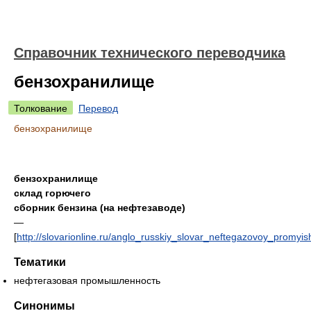
Справочник технического переводчика
бензохранилище
Толкование
Перевод
бензохранилище
бензохранилище
склад горючего
сборник бензина (на нефтезаводе)
—
[
http://slovarionline.ru/anglo_russkiy_slovar_neftegazovoy_promyish
Тематики
нефтегазовая промышленность
Синонимы