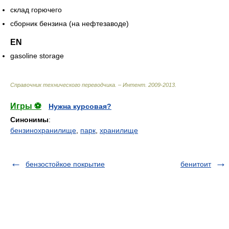
склад горючего
сборник бензина (на нефтезаводе)
EN
gasoline storage
Справочник технического переводчика. – Интент
.
2009-2013
.
Игры ⚽
Нужна курсовая?
Синонимы
:
бензинохранилище
,
парк
,
хранилище
бензостойкое покрытие
бенитоит